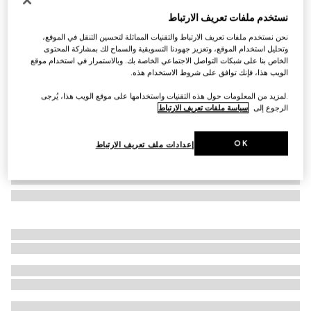
نظارات شمسية بإطار دائري
نستخدم ملفات تعريف الارتباط
SAR 2,225
نحن نستخدم ملفات تعريف الارتباط والتقنيات المماثلة لتحسين التنقل في الموقع،
تنويعات
أسود
وتحليل استخدام الموقع، وتعزيز جهودنا التسويقية والسماح لك بمشاركة المحتوى
الخاص بنا على شبكات التواصل الاجتماعي الخاصة بك. وبالاستمرار في استخدام موقع
الويب هذا، فإنك توافق على شروط الاستخدام هذه.
.لمزيد من المعلومات حول هذه التقنيات واستخدامها على موقع الويب هذا، يُرجى
الرجوع إلى
سياسة ملفات تعريف الارتباط
OK
إعدادات ملف تعريف الارتباط