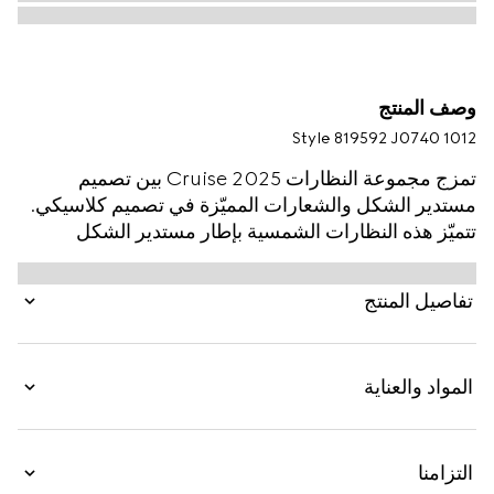
وصف المنتج
Style ‎819592 J0740 1012
تمزج مجموعة النظارات Cruise 2025 بين تصميم
مستدير الشكل والشعارات المميّزة في تصميم كلاسيكي.
تتميّز هذه النظارات الشمسية بإطار مستدير الشكل
وذراعين بلمسات نهائية باللون الذهبي الفاتح مع تفصيل
شريط ويب ونقش شعار Gucci.
تفاصيل المنتج
المواد والعناية
التزامنا