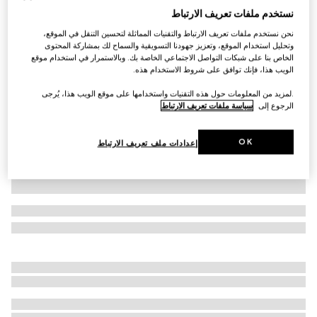
نستخدم ملفات تعريف الارتباط
قفازات من الصوف بنقش GG للأطفال الرضّع
نحن نستخدم ملفات تعريف الارتباط والتقنيات المماثلة لتحسين التنقل في الموقع،
SAR 850
وتحليل استخدام الموقع، وتعزيز جهودنا التسويقية والسماح لك بمشاركة المحتوى
تنويعات
رمادي ورمادي داكن
الخاص بنا على شبكات التواصل الاجتماعي الخاصة بك. وبالاستمرار في استخدام موقع
الويب هذا، فإنك توافق على شروط الاستخدام هذه.
.لمزيد من المعلومات حول هذه التقنيات واستخدامها على موقع الويب هذا، يُرجى
الرجوع إلى
سياسة ملفات تعريف الارتباط
OK
إعدادات ملف تعريف الارتباط