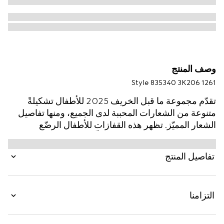
وصف المنتج
Style ‎835340 3K206 1261
تقدّم مجموعة ما قبل الخريف 2025 للأطفال تشكيلةً
متنوعة من الشعارات المحببة لدى الجميع، ومنها تفاصيل
الشعار المميّز. تظهر هذه القفازات للأطفال الرضّع
بالصوف بنقش GG مع تقليم مضلّع بلون موحّد.
تفاصيل المنتج
التزامنا