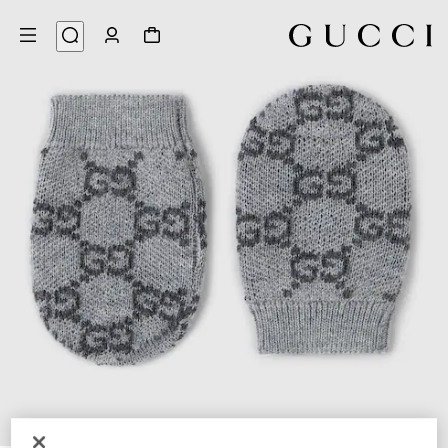
2
/
1