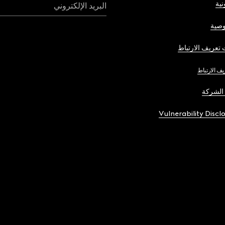
نية
البريد الإلكتروني
صية
تعريف الارتباط
يف الارتباط
الشركة
Vulnerability Discl