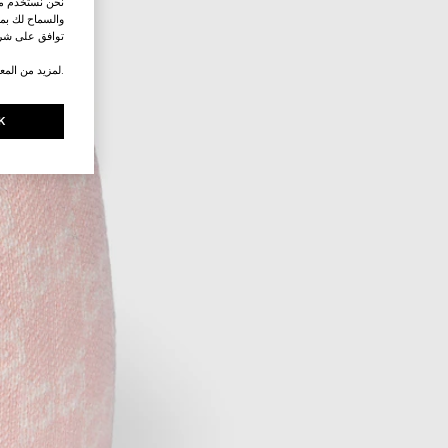
نحن نستخدم ملف
والسماح لك بمش
توافق على شرو
.لمزيد من المع
K