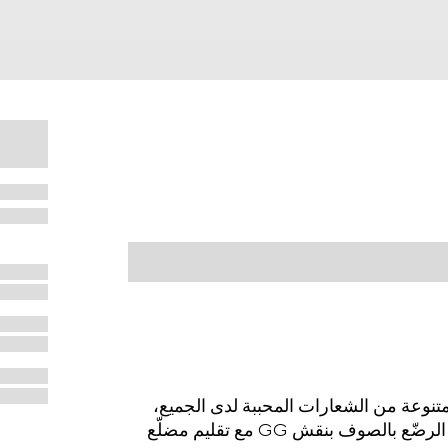
 2025 للأطفال تشكيلةً متنوعة من الشعارات المحببة لدى الجميع،
ومنها تفاصيل الشعار المميّز. تظهر هذه القبعة للأطفال الرضّع بالصوف بنقش GG مع تقليم مضلّع