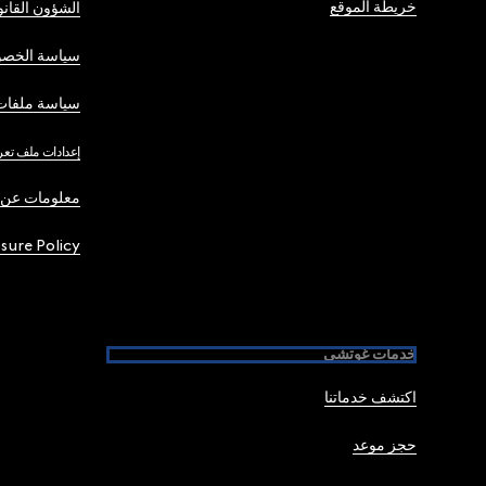
خريطة الموقع
الشؤون القانو
سياسة الخصو
سياسة ملفات 
إعدادات ملف تعر
معلومات عن 
osure Policy
خدمات غوتشي
اكتشف خدماتنا
حجز موعد