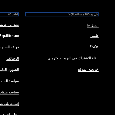
هل يمكننا مساعدتك؟
الشركة
نبذة عن غوت
اتصل بنا
طلبي
Equilibrium
FAQs
قواعد السلوك
إلغاء الاشتراك في البريد الإلكتروني
الوظائف
خريطة الموقع
الشؤون القانو
سياسة الخصو
سياسة ملفات 
إعدادات ملف تعر
معلومات عن 