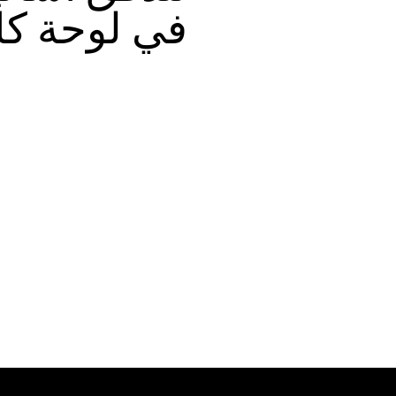
في لوحة كا
Foote