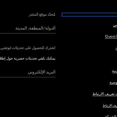
مُحدّد موقع المتجر
شي
الدولة/المنطقة، المدينة
Gucci 
اشترك للحصول على تحديثات غوتشي
يمكنك تلقي تحديثات حصرية حول إطلاق 
نية
البريد الإلكتروني
صية
تعريف الارتباط
يف الارتباط
الشركة