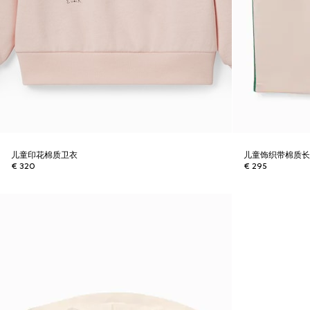
儿童印花棉质卫衣
儿童饰织带棉质
€ 320
€ 295