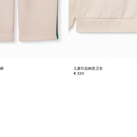
长裤
儿童印花棉质卫衣
€ 320