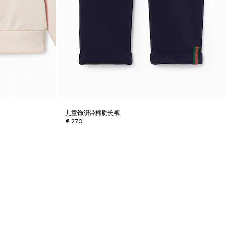
儿童饰织带棉质长裤
€ 270