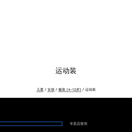
运动装
儿童
女孩
服装 (4-12岁)
运动装
专卖店查询