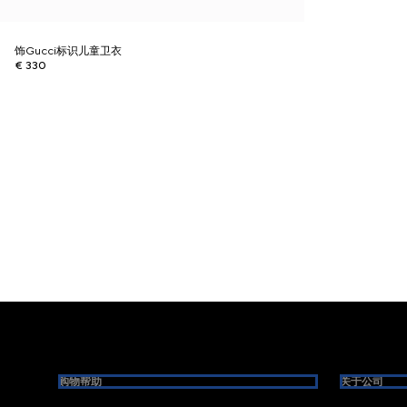
饰Gucci标识儿童卫衣
€ 330
Footer
购物帮助
关于公司