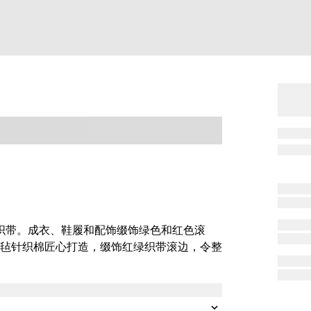
纹织带。成衣、鞋履和配饰缀饰绿色和红色滚
毡针织棉匠心打造，缀饰红绿织带滚边，令整