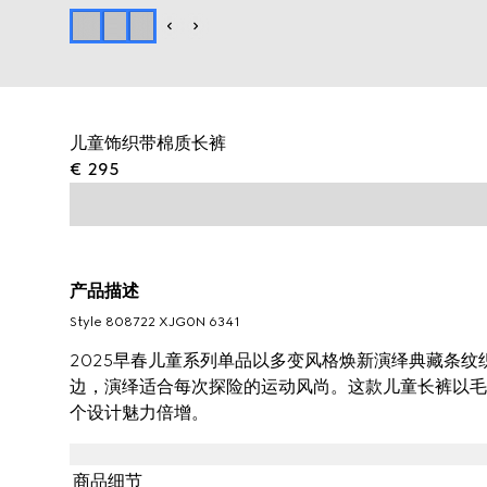
儿童饰织带棉质长裤
€ 295
产品描述
Style ‎808722 XJG0N 6341
2025早春儿童系列单品以多变风格焕新演绎典藏条
边，演绎适合每次探险的运动风尚。这款儿童长裤以毛
个设计魅力倍增。
商品细节