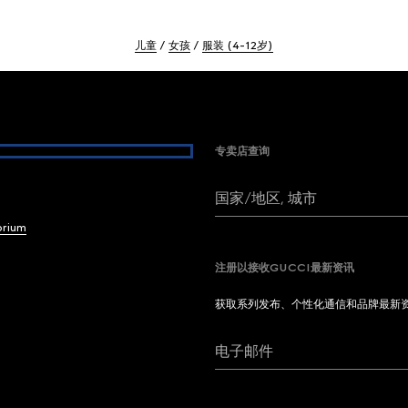
儿童
女孩
服装 (4-12岁)
专卖店查询
国家/地区, 城市
brium
注册以接收GUCCI最新资讯
获取系列发布、个性化通信和品牌最新
电子邮件