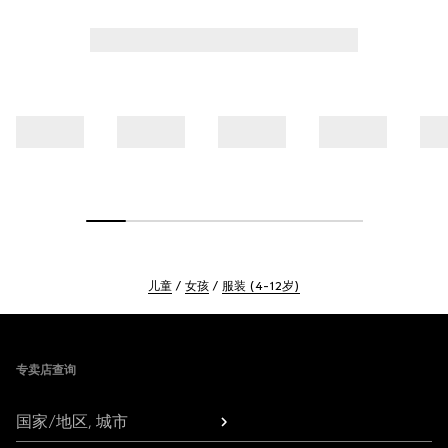
儿童
女孩
服装 (4-12岁)
Footer
专卖店查询
国家/地区, 城市