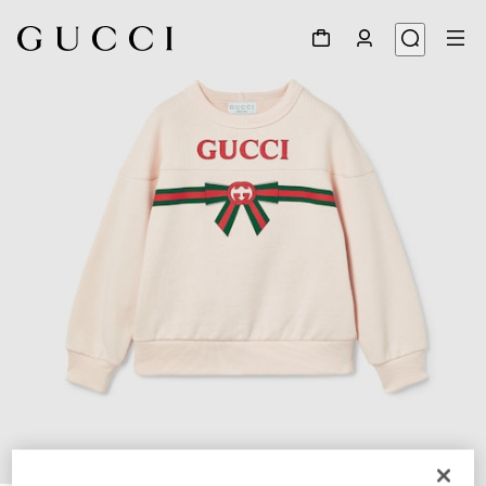
1
/
3