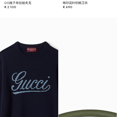
GG格子布拉链夹克
饰印花针织棉卫衣
€ 2.100
€ 690