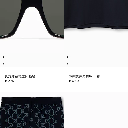
长方形镜框太阳眼镜
饰刺绣弹力棉Polo衫
€ 275
€ 620