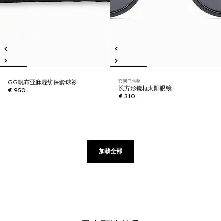
官网已售罄
GG帆布亚麻混纺保龄球衫
长方形镜框太阳眼镜
€ 950
€ 310
加载全部