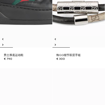
男士厚底运动鞋
饰GG细节双层手链
€ 790
€ 300