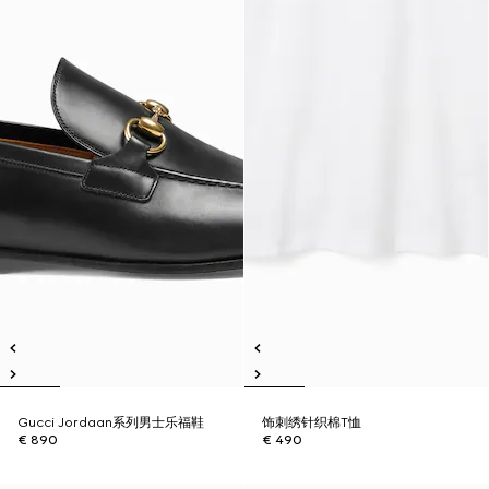
Gucci Jordaan系列男士乐福鞋
饰刺绣针织棉T恤
€ 890
€ 490