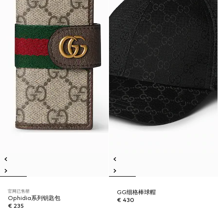
官网已售罄
GG细格棒球帽
Ophidia系列钥匙包
€ 430
€ 235