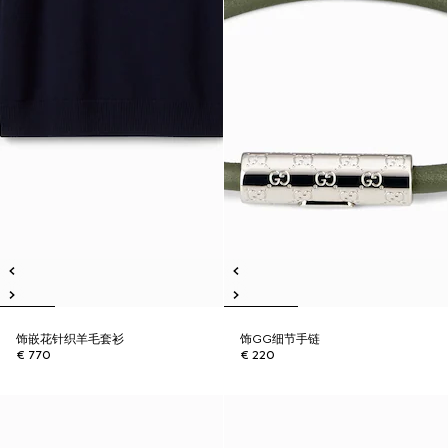
饰嵌花针织羊毛套衫
饰GG细节手链
€ 770
€ 220