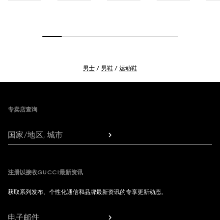
男士
男鞋
运动鞋
Footer
专卖店查询
国家/地区, 城市
注册以接收GUCCI最新资讯
获取系列发布、个性化通信和品牌最新资讯的专享更新动态。
电子邮件