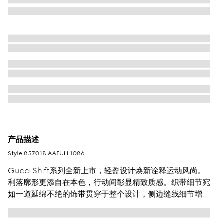
产品描述
Style ‎857018 AAFUH 1086
Gucci Shift系列全新上市，轻盈设计焕新诠释运动风尚。
利落廓形更添自在本色，行动间彰显精致质感。织带细节宛
如一道延绵不绝的饰带贯穿于整个设计，侧边缝线细节增添
点睛之笔。