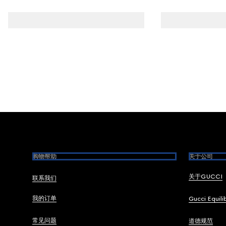
Footer
购物帮助
关于公司
关于GUCCI
联系我们
我的订单
Gucci Equili
常见问题
道德规范