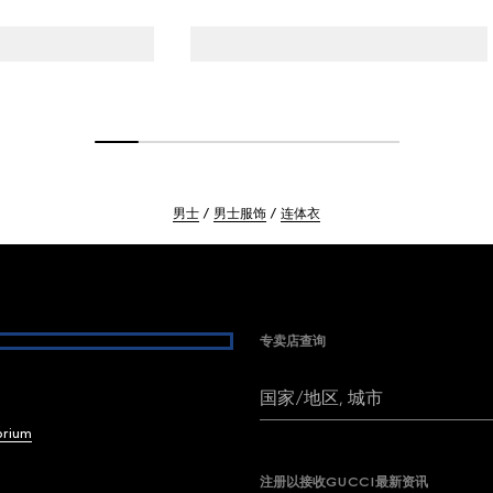
男士
男士服饰
连体衣
专卖店查询
国家/地区, 城市
brium
注册以接收GUCCI最新资讯