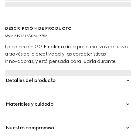
DESCRIPCIÓN DE PRODUCTO
Style ‎819121 FAD6L 9758
La colección GG Emblem reinterpreta motivos exclusivos
a través de la creatividad y las características
innovadoras, y está pensada para lucirla durante
muchos años. Parte de la última línea de accesorios, este
tarjetero se ha fabricado en el nuevo tejido con
Detalles del producto
monograma GG en beige y marrón oscuro. Cuenta con
varios compartimentos y se completa con una correa
para la muñeca de piel marrón.
Materiales y cuidado
Nuestro compromiso