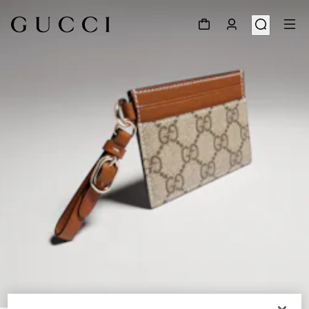
1
/
4