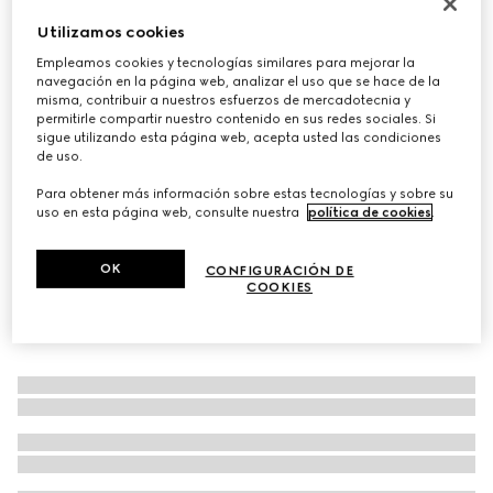
Limited Edition
Utilizamos cookies
Bolso Boston Borsetto grande
Empleamos cookies y tecnologías similares para mejorar la
€ 2.600
navegación en la página web, analizar el uso que se hace de la
Variaciones
arena y lona GG marrón
misma, contribuir a nuestros esfuerzos de mercadotecnia y
permitirle compartir nuestro contenido en sus redes sociales. Si
sigue utilizando esta página web, acepta usted las condiciones
de uso.
Para obtener más información sobre estas tecnologías y sobre su
uso en esta página web, consulte nuestra
política de cookies
.
OK
CONFIGURACIÓN DE
COOKIES