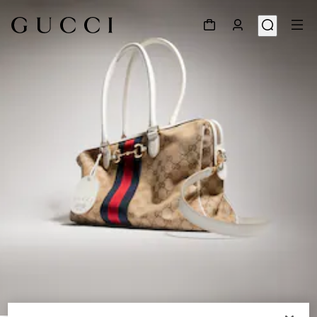
1
/
9