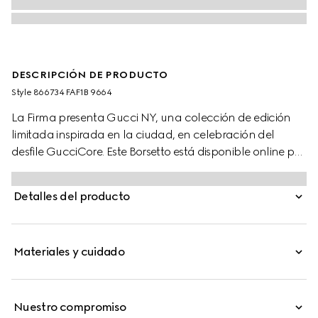
DESCRIPCIÓN DE PRODUCTO
Style ‎866734 FAF1B 9664
La Firma presenta Gucci NY, una colección de edición
limitada inspirada en la ciudad, en celebración del
desfile GucciCore. Este Borsetto está disponible online por
tiempo limitado y rinde homenaje a la ciudad con una
etiqueta de cuero que presenta las direcciones de las tres
Detalles del producto
boutiques.
Materiales y cuidado
Nuestro compromiso