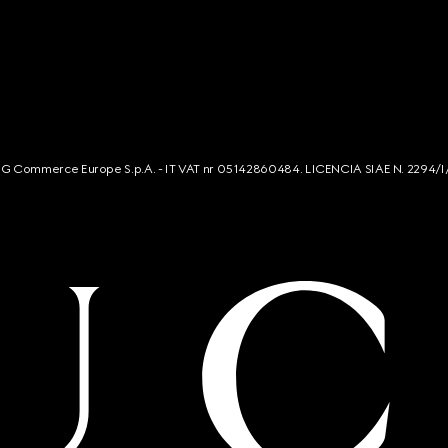
s. G Commerce Europe S.p.A. - IT VAT nr 05142860484. LICENCIA SIAE N. 2294/I