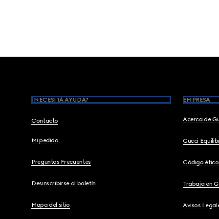
Footer
¿NECESITA AYUDA?
EMPRESA
Acerca de G
Contacto
Mi pedido
Gucci Equili
Preguntas Frecuentes
Código ético
Desinscribirse al boletín
Trabaja en G
Mapa del sitio
Avisos Legal