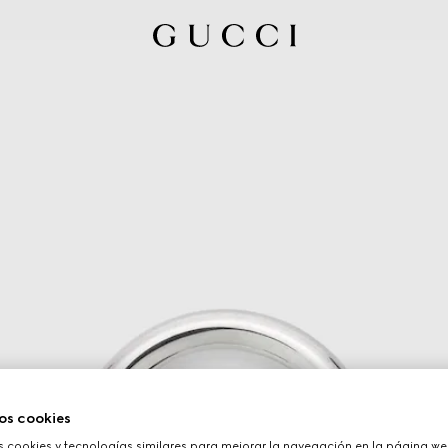
os cookies
cookies y tecnologías similares para mejorar la navegación en la página web