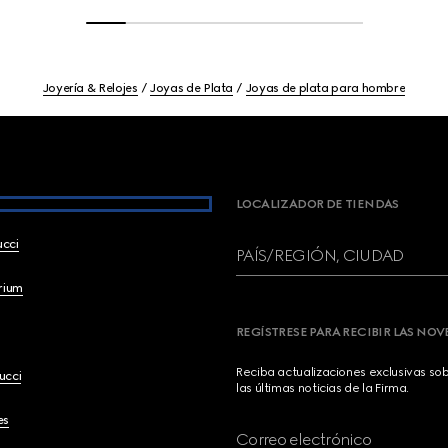
Joyería & Relojes
Joyas de Plata
Joyas de plata para hombre
LOCALIZADOR DE TIENDAS
ucci
PAÍS/REGIÓN, CIUDAD
brium
REGÍSTRESE PARA RECIBIR LAS NO
Reciba actualizaciones exclusivas so
ucci
las últimas noticias de la Firma.
es
Correo electrónico