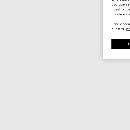
uso que se
nuestro con
condicione
Para obten
nuestra
po