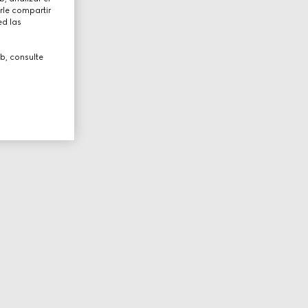
rle compartir
ed las
b, consulte