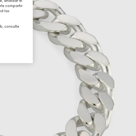
, analizar el
rle compartir
ed las
b, consulte