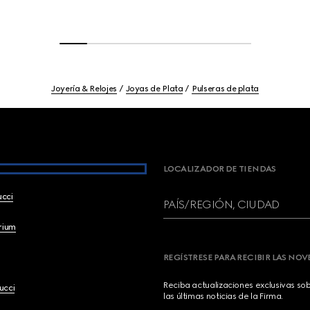
Joyería & Relojes
Joyas de Plata
Pulseras de plata
LOCALIZADOR DE TIENDAS
ucci
PAÍS/REGIÓN, CIUDAD
brium
REGÍSTRESE PARA RECIBIR LAS NO
Reciba actualizaciones exclusivas so
ucci
las últimas noticias de la Firma.