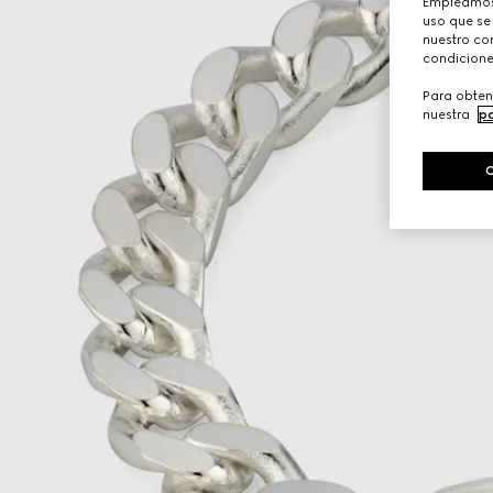
Empleamos 
uso que se
nuestro con
condicione
Para obten
nuestra
po