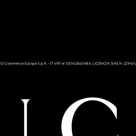
s. G Commerce Europe S.p.A. - IT VAT nr 05142860484. LICENCIA SIAE N. 2294/I