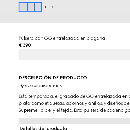
Pulsera con GG entrelazada en diagonal
€ 390
DESCRIPCIÓN DE PRODUCTO
Style ‎774054 J8400 8106
Esta temporada, el grabado de GG entrelazada en d
plata como etiquetas, adornos y anillos, y diseños 
Supreme, la piel y el tejido. Esta pulsera de cadena 
con el grabado de GG entrelazada en diagonal sobr
Detalles del producto