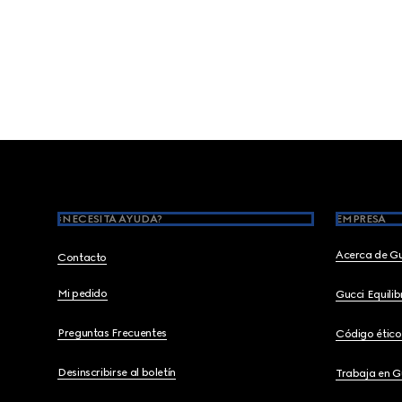
Footer
¿NECESITA AYUDA?
EMPRESA
Acerca de G
Contacto
Mi pedido
Gucci Equili
Preguntas Frecuentes
Código ético
Desinscribirse al boletín
Trabaja en G