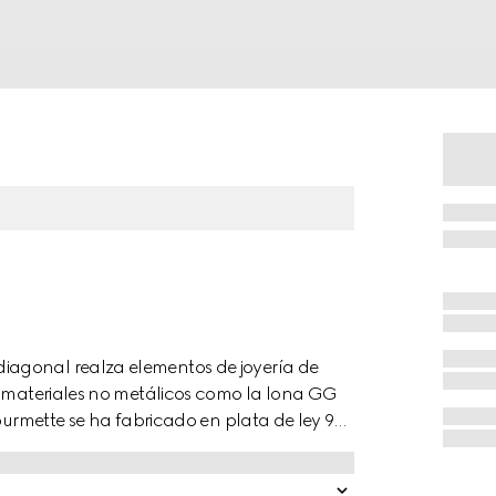
iagonal realza elementos de joyería de
de materiales no metálicos como la lona GG
gourmette se ha fabricado en plata de ley 925
e una etiqueta.