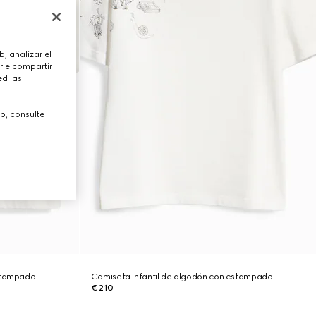
, analizar el
rle compartir
ed las
b, consulte
estampado
Camiseta infantil de algodón con estampado
€ 210