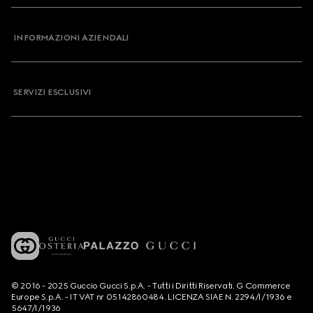
INFORMAZIONI AZIENDALI
SERVIZI ESCLUSIVI
© 2016 - 2025 Guccio Gucci S.p.A. - Tutti i Diritti Riservati. G Commerce
Europe S.p.A. - IT VAT nr 05142860484. LICENZA SIAE N. 2294/I/1936 e
5647/I/1936