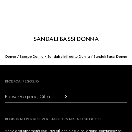
SANDALI BASSI DONNA
Donna
Scarpe Donna
Sandali e Infradito Donna
Sandali Bassi Donna
Footer
RICERCA NEGOZIO
Paese/Regione, Città
REGISTRATI PER RICEVERE AGGIORNAMENTI SU GUCCI
Ricevi aggiornamenti esclusivi sul lancio della collezione, comunicazioni