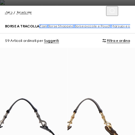
Uomo
Borse Uomo
BORSE A TRACOLLA
Zaini
Borse Shopping
Borse piccole e Pouch
Marsupi e sli
59 Articoli
ordinati per
Suggeriti
Filtra e ordina