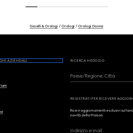
Gioielli & Orologi
Orologi
Orologi Donna
ONI AZIENDALI
RICERCA NEGOZIO
Paese/Regione, Città
brium
REGISTRATI PER RICEVERE AGGIO
Ricevi aggiornamenti esclusivi sul lan
oi
novità della Maison.
Indirizzo e-mail