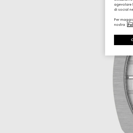
agevolare l
di social n
Per maggior
nostra
Pol