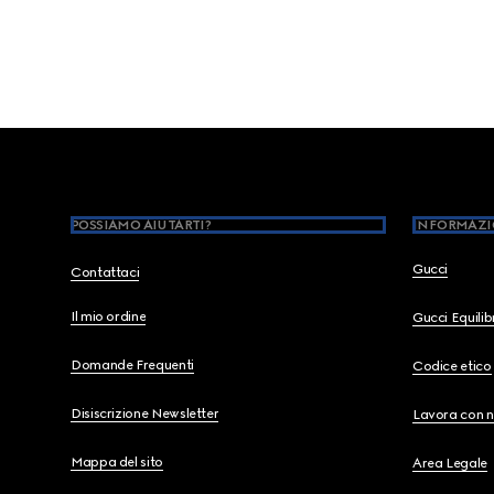
Footer
POSSIAMO AIUTARTI?
INFORMAZI
Gucci
Contattaci
Il mio ordine
Gucci Equili
Domande Frequenti
Codice etico
Disiscrizione Newsletter
Lavora con n
Mappa del sito
Area Legale