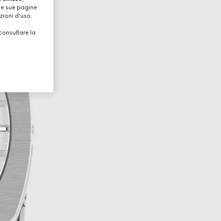
lle sue pagine
zioni d'uso.
consultare la