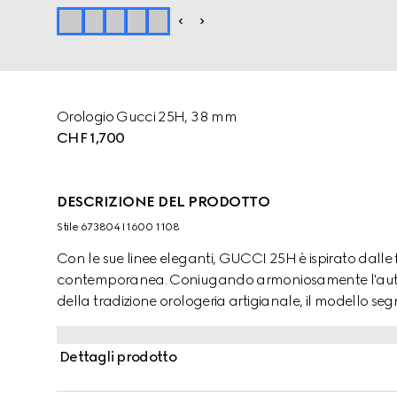
Orologio Gucci 25H, 38 mm
CHF 1,700
DESCRIZIONE DEL PRODOTTO
Stile ‎673804 I1600 1108
Con le sue linee eleganti, GUCCI 25H è ispirato dalle 
contemporanea. Coniugando armoniosamente l'autenti
della tradizione orologeria artigianale, il modello segn
orologeria. GUCCI 25H, caratterizzato da una cassa ul
inossidabile, si completa per il quadrante in ottone 
Dettagli prodotto
cinque maglie.