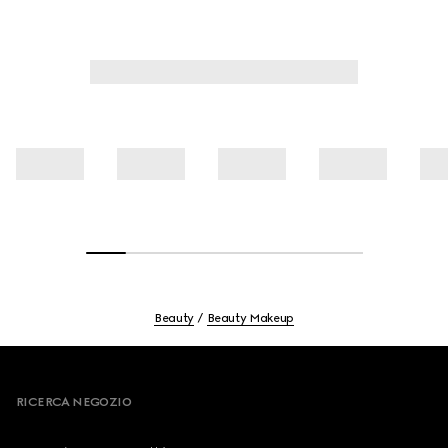
Beauty
Beauty Makeup
Footer
RICERCA NEGOZIO