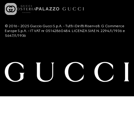
© 2016 - 2025 Guccio Gucci S.p.A. - Tutti i Diritti Riservati. G Commerce
Europe S.p.A. - IT VAT nr 05142860484. LICENZA SIAE N. 2294/I/1936 e
5647/I/1936