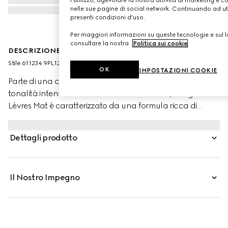
nelle sue pagine di social network. Continuando ad util
presenti condizioni d'uso.
Per maggiori informazioni su queste tecnologie e sul lo
consultare la nostra
Politica sui cookie
.
DESCRIZIONE DEL PRODOTTO
Stile ‎611234 9PL12 9201
OK
IMPOSTAZIONI COOKIE
Parte di una collezione di rossetti a lunga tenuta, dalle
tonalità intense e dal finish morbido e matte, Rouge à
Lèvres Mat è caratterizzato da una formula ricca di
pigmenti e cere gelificanti, che avvolge le labbra con un
colore brillante e una sensazione vellutata. Nate sotto la
Dettagli prodotto
direzione creativa della Maison e ispirate al glamour
della vecchia Hollywood, le nuance della linea riflettono
l'immaginario eclettico e lo spirito libero tipici delle
Il Nostro Impegno
collezioni Gucci. Ogni rossetto è presentato in un prezioso
tubetto color oro, decorato con incisioni elaborate.