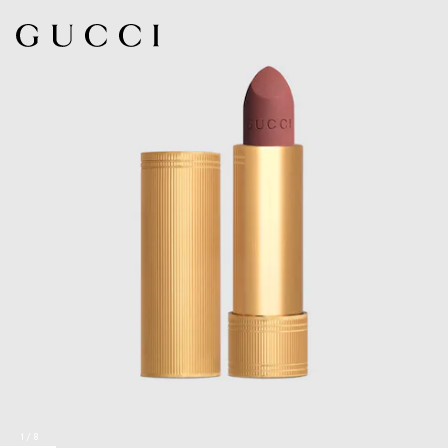
1
/
8