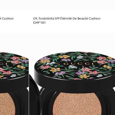
té Cushion
09, fondotinta SPF Étérnité De Beauté Cushion
CHF 101