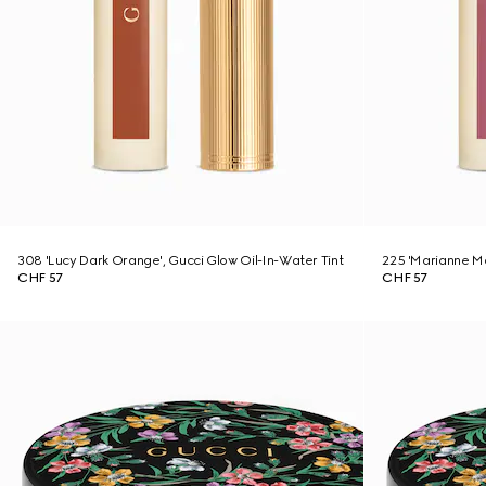
308 'Lucy Dark Orange', Gucci Glow Oil-In-Water Tint
225 'Marianne Ma
CHF 57
CHF 57