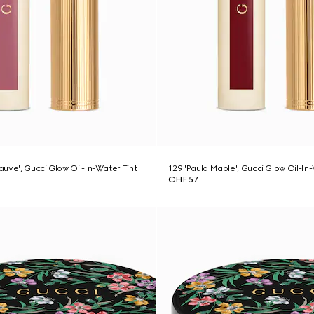
uve', Gucci Glow Oil-In-Water Tint
129 'Paula Maple', Gucci Glow Oil-In
CHF 57