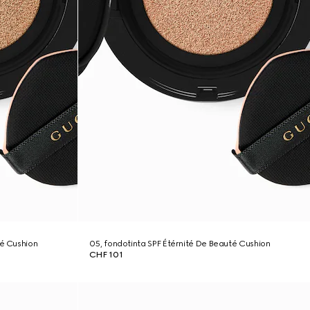
té Cushion
05, fondotinta SPF Étérnité De Beauté Cushion
CHF 101