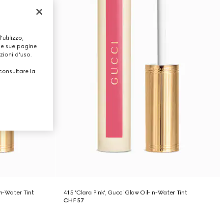
utilizzo,
lle sue pagine
zioni d'uso.
consultare la
n-Water Tint
415 'Clara Pink', Gucci Glow Oil-In-Water Tint
CHF 57