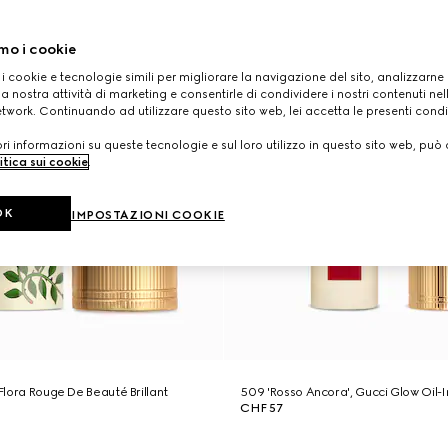
mo i cookie
 i cookie e tecnologie simili per migliorare la navigazione del sito, analizzarne l'
a nostra attività di marketing e consentirle di condividere i nostri contenuti ne
etwork. Continuando ad utilizzare questo sito web, lei accetta le presenti condi
i informazioni su queste tecnologie e sul loro utilizzo in questo sito web, può 
itica sui cookie
.
OK
IMPOSTAZIONI COOKIE
 Flora Rouge De Beauté Brillant
509 'Rosso Ancora', Gucci Glow Oil-I
a
CHF 57