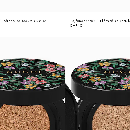
PF Étérnité De Beauté Cushion
10, fondotinta SPF Étérnité De Beau
CHF 101