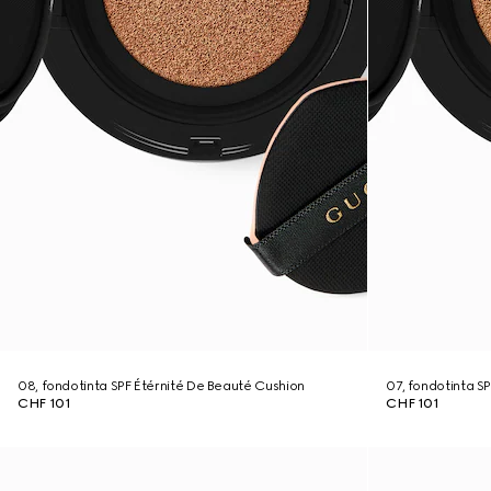
08, fondotinta SPF Étérnité De Beauté Cushion
07, fondotinta S
CHF 101
CHF 101