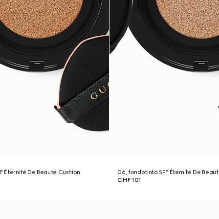
PF Étérnité De Beauté Cushion
06, fondotinta SPF Étérnité De Beau
CHF 101