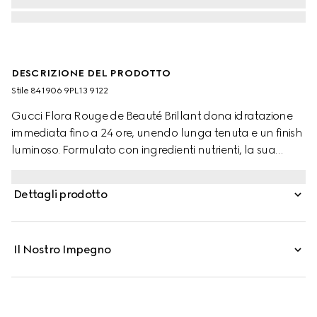
DESCRIZIONE DEL PRODOTTO
Stile ‎841906 9PL13 9122
Gucci Flora Rouge de Beauté Brillant dona idratazione
immediata fino a 24 ore, unendo lunga tenuta e un finish
luminoso. Formulato con ingredienti nutrienti, la sua
texture cremosa esalta la bellezza naturale delle labbra,
rendendole più piene e rimpolpate. Rouge de Beauté
Dettagli prodotto
Brillant è racchiuso in un astuccio dorato, mentre il tappo
esterno è decorato con il motivo Flora della Maison.
Il Nostro Impegno