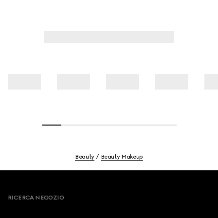
Beauty
Beauty Makeup
Footer
RICERCA NEGOZIO