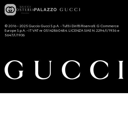
© 2016 - 2025 Guccio Gucci S.p.A. - Tutti i Diritti Riservati. G Commerce
Europe S.p.A. - IT VAT nr 05142860484. LICENZA SIAE N. 2294/I/1936 e
5647/I/1936