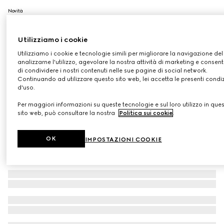
Novità
122 Eliza Ginger, Flora Rouge De Beauté Brillant Edizione
Limitata
Utilizziamo i cookie
CHF 67
Utilizziamo i cookie e tecnologie simili per migliorare la navigazione del 
Variante
122 Eliza Ginger
analizzarne l'utilizzo, agevolare la nostra attività di marketing e consenti
di condividere i nostri contenuti nelle sue pagine di social network.
Continuando ad utilizzare questo sito web, lei accetta le presenti condi
d'uso.
Per maggiori informazioni su queste tecnologie e sul loro utilizzo in que
sito web, può consultare la nostra
Politica sui cookie
.
OK
IMPOSTAZIONI COOKIE