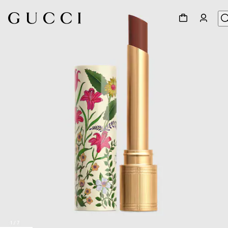
1
/
7