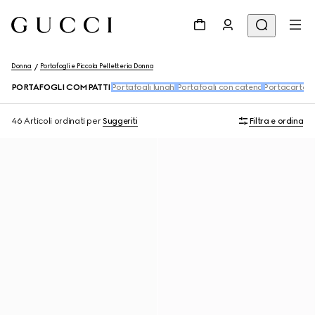
Donna
Portafogli e Piccola Pelletteria Donna
PORTAFOGLI COMPATTI
Portafogli lunghi
Portafogli con catena
Portacarte
C
46 Articoli
ordinati per
Suggeriti
Filtra e ordina