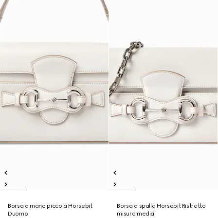
Borsa a mano piccola Horsebit
Borsa a spalla Horsebit Ristretto
Duomo
misura media