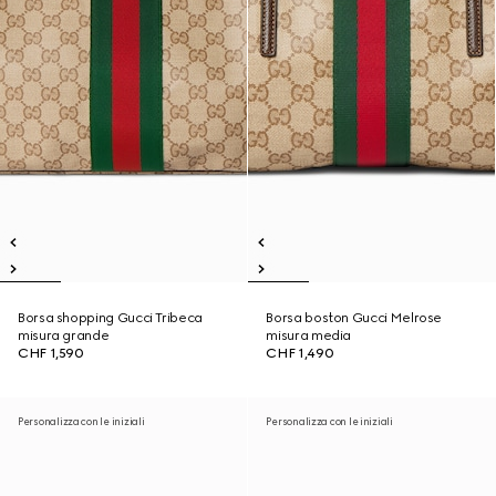
Borsa shopping Gucci Tribeca
Borsa boston Gucci Melrose
misura grande
misura media
CHF 1,590
CHF 1,490
Personalizza con le iniziali
Personalizza con le iniziali