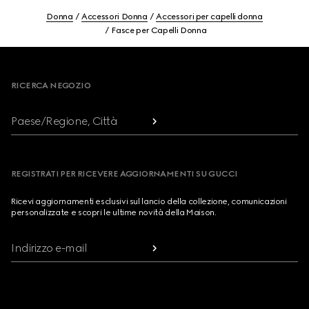
Donna
Accessori Donna
Accessori per capelli donna
Fasce per Capelli Donna
Footer
RICERCA NEGOZIO
Paese/Regione, Città
REGISTRATI PER RICEVERE AGGIORNAMENTI SU GUCCI
Ricevi aggiornamenti esclusivi sul lancio della collezione, comunicazioni
personalizzate e scopri le ultime novità della Maison.
Indirizzo e-mail