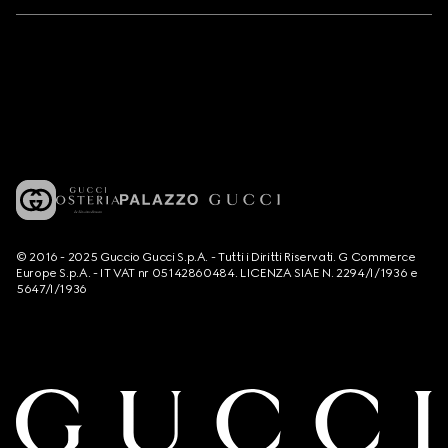
© 2016 - 2025 Guccio Gucci S.p.A. - Tutti i Diritti Riservati. G Commerce
Europe S.p.A. - IT VAT nr 05142860484. LICENZA SIAE N. 2294/I/1936 e
5647/I/1936