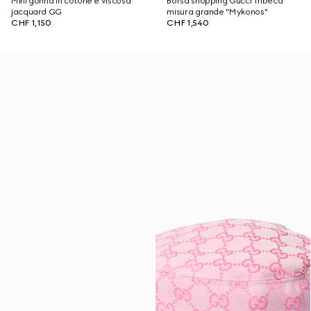
Mini gonna in cotone e viscosa
Borsa shopping Gucci Tribeca
jacquard GG
misura grande "Mykonos"
CHF 1,150
CHF 1,540