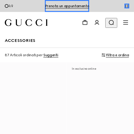
Acquista le scarpe estive
1
/
2
Prenota un appuntamento
Acquista le scarpe estive
ACCESSORIES
87 Articoli
ordinati per
Suggeriti
Filtra e ordina
In esclusiva online