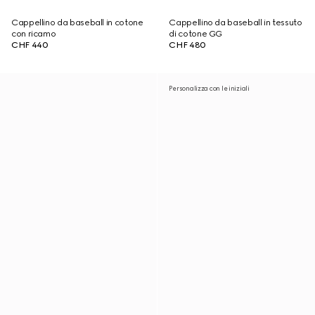
Cappellino da baseball in cotone
Cappellino da baseball in tessuto
con ricamo
di cotone GG
CHF 440
CHF 480
Personalizza con le iniziali