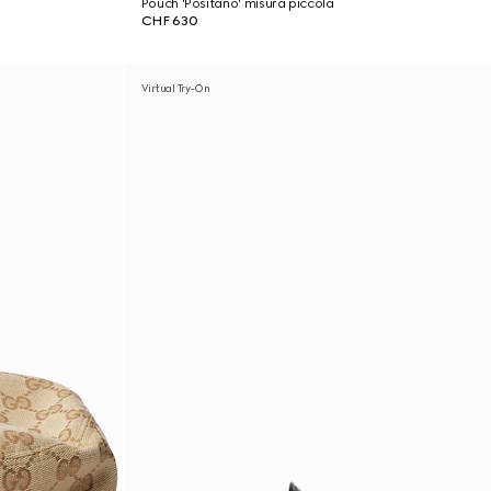
Pouch 'Positano' misura piccola
CHF 630
Virtual Try-On