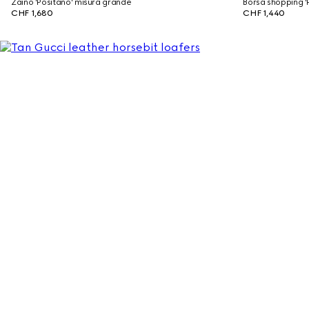
Zaino 'Positano' misura grande
Borsa shopping '
CHF 1,680
CHF 1,440