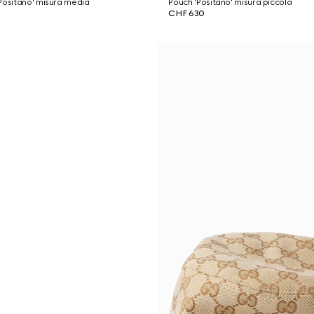
Positano' misura media
Pouch 'Positano' misura piccola
CHF 630