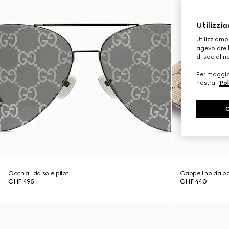
Utilizzia
Utilizziamo
agevolare l
di social n
Per maggior
nostra
Pol
Occhiali da sole pilot
Cappellino da ba
CHF 495
CHF 440