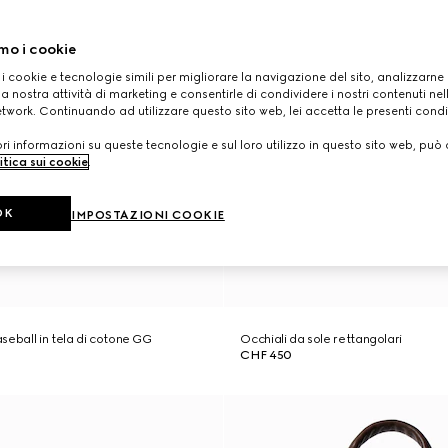
mo i cookie
 i cookie e tecnologie simili per migliorare la navigazione del sito, analizzarne l'
a nostra attività di marketing e consentirle di condividere i nostri contenuti ne
etwork. Continuando ad utilizzare questo sito web, lei accetta le presenti condi
i informazioni su queste tecnologie e sul loro utilizzo in questo sito web, può 
itica sui cookie
.
OK
IMPOSTAZIONI COOKIE
seball in tela di cotone GG
Occhiali da sole rettangolari
CHF 450