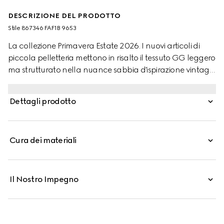
DESCRIZIONE DEL PRODOTTO
Stile ‎867346 FAF1B 9653
La collezione Primavera Estate 2026. I nuovi articoli di
piccola pelletteria mettono in risalto il tessuto GG leggero
ma strutturato nella nuance sabbia d'ispirazione vintage,
completo di dettagli Web verdi e rossi rivisitati.
Dettagli prodotto
Cura dei materiali
Il Nostro Impegno