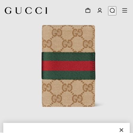
1
/
4