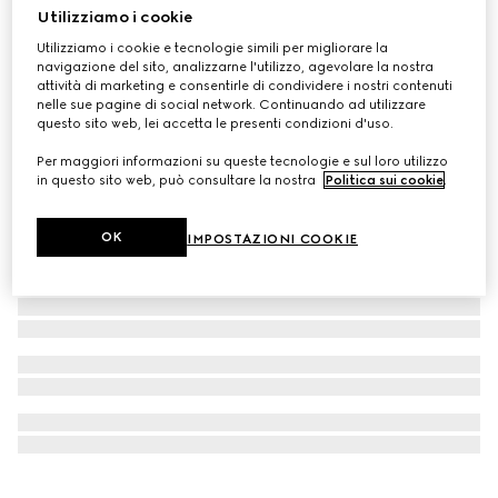
Utilizziamo i cookie
Personalizza con le iniziali
Portacarte GG con motivo Web
Utilizziamo i cookie e tecnologie simili per migliorare la
navigazione del sito, analizzarne l'utilizzo, agevolare la nostra
CHF 340
attività di marketing e consentirle di condividere i nostri contenuti
nelle sue pagine di social network. Continuando ad utilizzare
questo sito web, lei accetta le presenti condizioni d'uso.
Per maggiori informazioni su queste tecnologie e sul loro utilizzo
in questo sito web, può consultare la nostra
Politica sui cookie
.
OK
IMPOSTAZIONI COOKIE