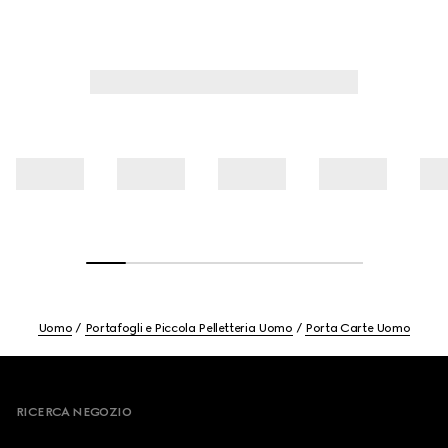
Uomo
Portafogli e Piccola Pelletteria Uomo
Porta Carte Uomo
Footer
RICERCA NEGOZIO