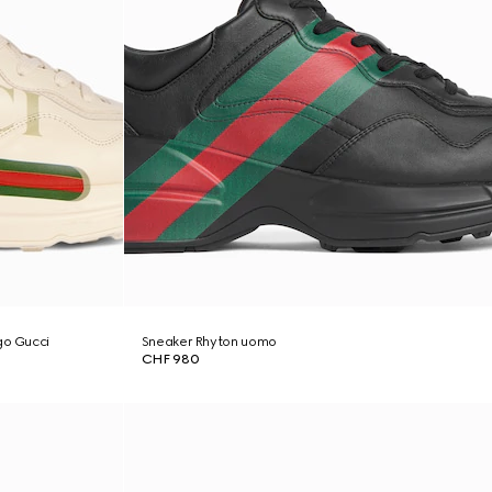
go Gucci
Sneaker Rhyton uomo
CHF 980