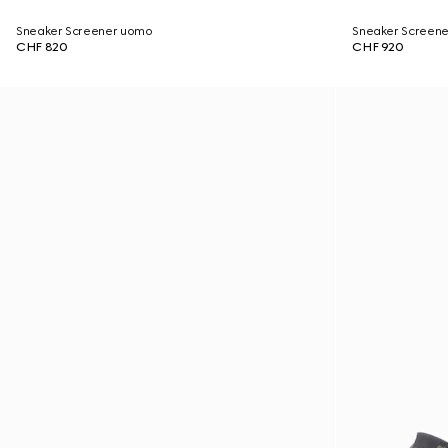
Sneaker Screener uomo
Sneaker Screen
CHF 820
CHF 920