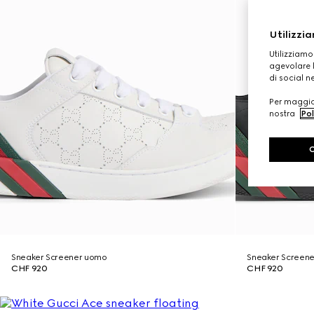
Utilizzia
Utilizziamo
agevolare l
di social n
Per maggior
nostra
Pol
Sneaker Screener uomo
Sneaker Screen
CHF 920
CHF 920