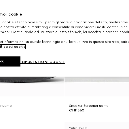
mo i cookie
 i cookie e tecnologie simili per migliorare la navigazione del sito, analizzarne l'
a nostra attività di marketing e consentirle di condividere i nostri contenuti ne
etwork. Continuando ad utilizzare questo sito web, lei accetta le presenti condi
i informazioni su queste tecnologie e sul loro utilizzo in questo sito web, può 
itica sui cookie
.
OK
IMPOSTAZIONI COOKIE
er uomo
Sneaker Screener uomo
CHF 860
Virtual Try-On