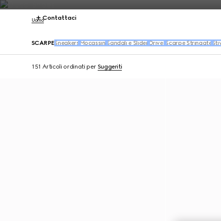
Contattaci
Uomo
SCARPE
Sneakers
Mocassini
Sandali e Slider
Driver
Scarpe Stringate
Sti
151 Articoli
ordinati per
Suggeriti