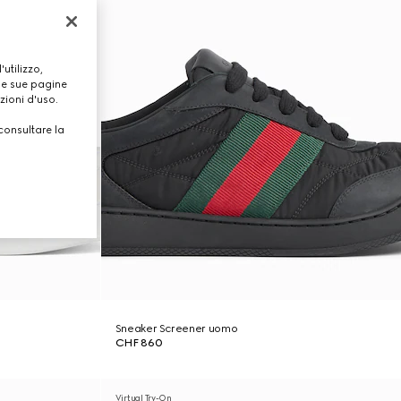
utilizzo,
lle sue pagine
zioni d'uso.
consultare la
Sneaker Screener uomo
CHF 860
Virtual Try-On