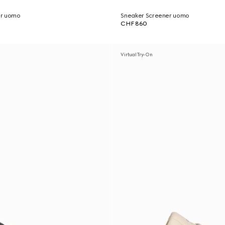
er uomo
Sneaker Screener uomo
CHF 860
Virtual Try-On