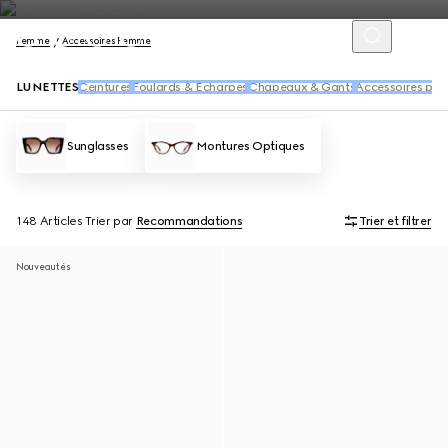
Femme
Accessoires Femme
LUNETTES
Ceintures
Foulards & Écharpes
Chapeaux & Gants
Accessoires pou
Sunglasses
Montures Optiques
148 Articles
Trier par
Recommandations
Trier et filtrer
Nouveautés