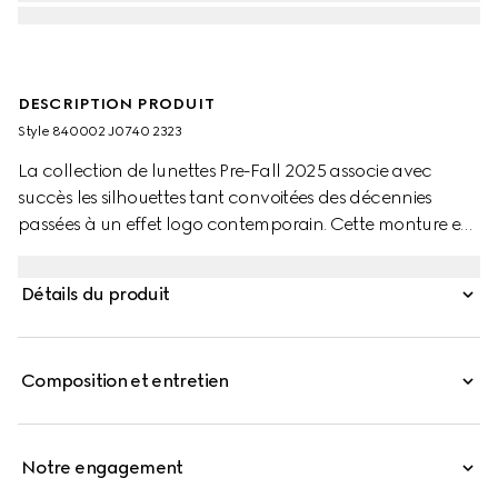
DESCRIPTION PRODUIT
Style ‎840002 J0740 2323
La collection de lunettes Pre-Fall 2025 associe avec
succès les silhouettes tant convoitées des décennies
passées à un effet logo contemporain. Cette monture en
acétate couleur écaille de tortue foncée est ornée d’un
détail Double G.
Détails du produit
Composition et entretien
Notre engagement