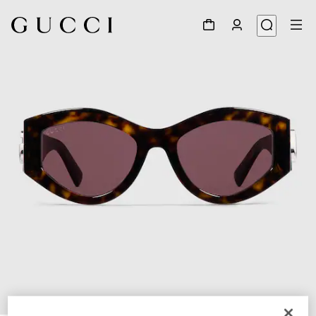
1
/
4