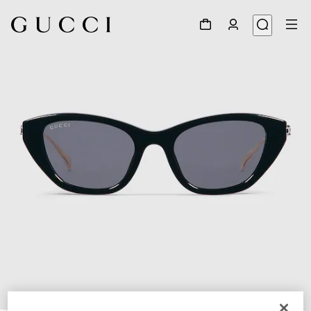
1
/
4