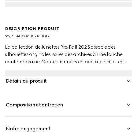
DESCRIPTION PRODUIT
Style ‎840006 J0741 1012
La collection de lunettes Pre-Fall 2025 associe des
silhouettes originales issues des archives à une touche
contemporaine. Confectionnées en acétate noir et en
métal argenté, ces lunettes de soleil à monture œil-de-
chat sont ornées de clous à cristaux et d’un détail GG
Détails du produit
enlacés ajouré.
Composition et entretien
Notre engagement