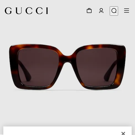
1
/
3