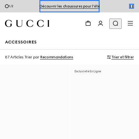
Réservez un rendez-vous
2
/
2
Découvrir les chaussures pour l’été
ACCESSOIRES
87 Articles
Trier par
Recommandations
Trier et filtrer
Exclusivité En Ligne