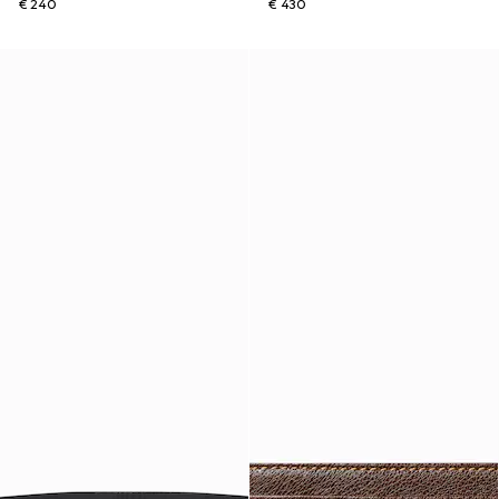
€ 240
€ 430