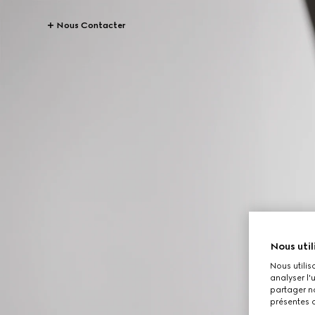
Nous Contacter
Nous util
Nous utilis
analyser l'
partager no
présentes c