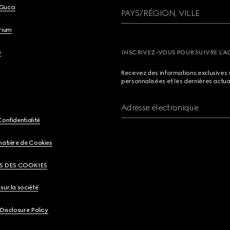
Gucci
PAYS/RÉGION, VILLE
brium
e
INSCRIVEZ-VOUS POUR SUIVRE L’A
Recevez des informations exclusives 
personnalisées et les dernières actua
Adresse électronique
Confidentialité
matière de Cookies
S DES COOKIES
sur la société
 Disclosure Policy