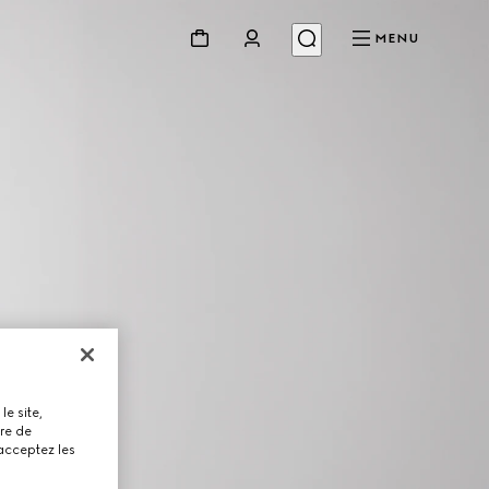
MENU
le site,
tre de
 acceptez les