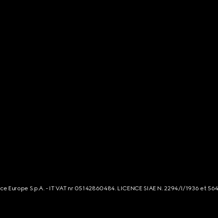
rce Europe S.p.A. - IT VAT nr 05142860484. LICENCE SIAE N. 2294/I/1936 et 56