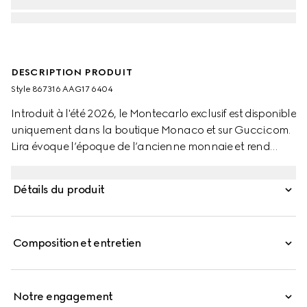
DESCRIPTION PRODUIT
Style ‎867316 AAG17 6404
Introduit à l'été 2026, le Montecarlo exclusif est disponible
uniquement dans la boutique Monaco et sur Gucci.com.
Lira évoque l’époque de l’ancienne monnaie et rend
hommage aux débuts de Gucci. Confectionné en cuir
souple dans une couleur vibrante, ce porte-cartes est
Détails du produit
sublimé par le logo « Made in Italy by Gucci » en
marquage doré.
Composition et entretien
Notre engagement