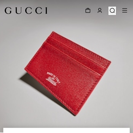
1
/
4