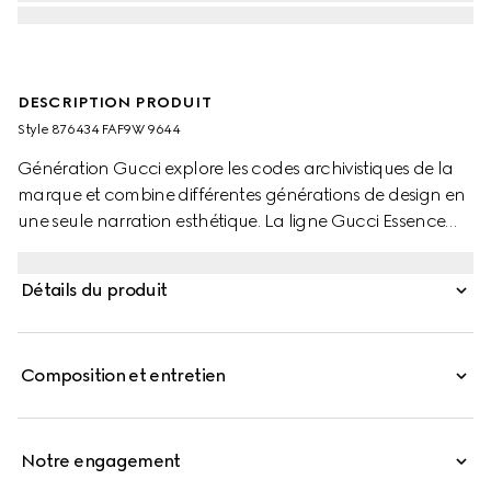
DESCRIPTION PRODUIT
Style ‎876434 FAF9W 9644
Génération Gucci explore les codes archivistiques de la
marque et combine différentes générations de design en
une seule narration esthétique. La ligne Gucci Essence
Classic est conçue pour une vie en mouvement. Légère et
doucement structurée, chaque pièce est confectionnée
Détails du produit
en toile GG enduite. Ce portefeuille zippé est fini avec un
intérieur en cuir ton sur ton.
Composition et entretien
Notre engagement