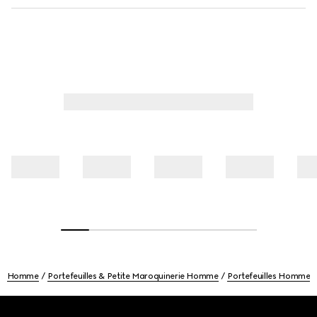
Homme
Portefeuilles & Petite Maroquinerie Homme
Portefeuilles Homme
Footer