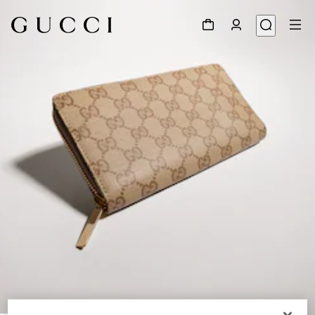
1
/
3