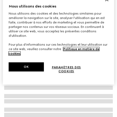
Nous utilisons des cookies
À personnaliser avec vos initiales
Ceinture large avec boucle à détail GG enlacés
Nous utilisons des cookies et des technologies similaires pour
€ 515
améliorer la navigation sur le site, analyser l'utilisation qui en est
faite, contribuer à nos efforts de marketing et vous permettre de
partager nos contenus sur vos réseaux sociaux. En continuant à
utiliser ce site web, vous acceptez les présentes conditions
d'utilisation.
Pour plus d'informations sur ces technologies et leur utilisation sur
ce site web, veuillez consulter notre
Politique en matière de
cookies
.
OK
PARAMÈTRES DES
COOKIES