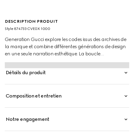
DESCRIPTION PRODUIT
Style ‎874733 CVE0X 1000
Generation Gucci explore les codes issus des archives de
la marque et combine différentes générations de design
en une seule narration esthétique. La boucle
emblématique Détail GG met en valeur deux finitions,
effet antique brillant et mat, pour une touche unique.
Détails du produit
Composition et entretien
Notre engagement