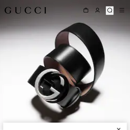
1
/
5