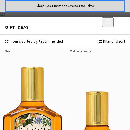
Discover a curated selection of gift ideas including the latest
Shop GG Marmont Online Exclusive
makeup collections.
GIFT IDEAS
274 Items
sorted by
Recommended
Filter and sort
New
Online Exclusive