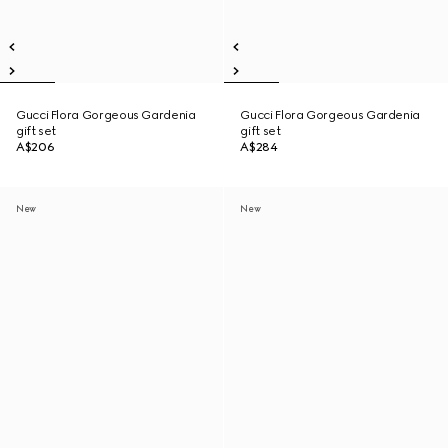
Gucci Flora Gorgeous Gardenia
Gucci Flora Gorgeous Gardenia
gift set
gift set
A$206
A$284
New
New