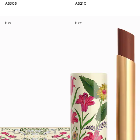
A$305
A$210
New
New