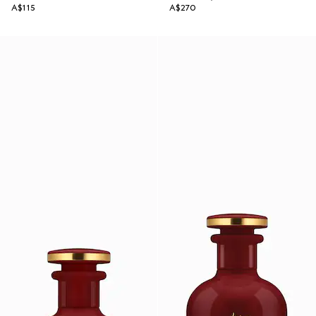
A$115
A$270