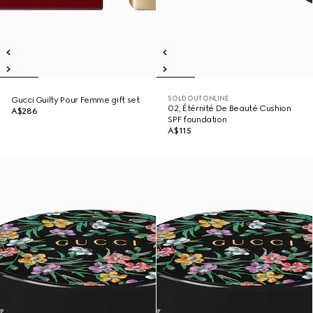
SOLD OUT ONLINE
Gucci Guilty Pour Femme gift set
02, Étérnité De Beauté Cushion
A$286
SPF foundation
A$115