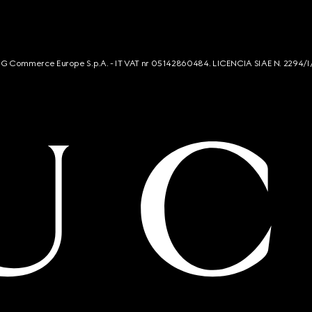
s. G Commerce Europe S.p.A. - IT VAT nr 05142860484. LICENCIA SIAE N. 2294/I