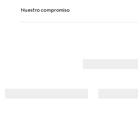
la base de maquillaje Fluide De Beauté Fini Naturel d
Nuestro compromiso