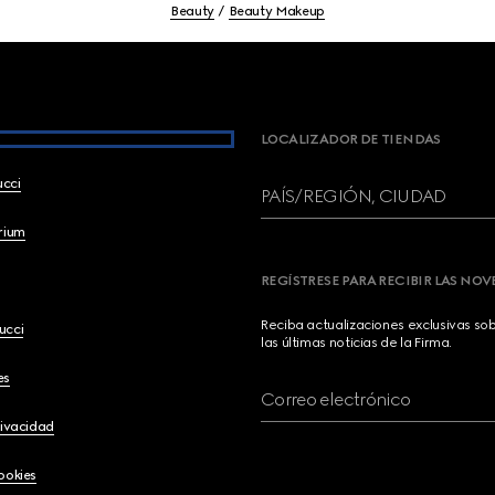
Beauty
Beauty Makeup
LOCALIZADOR DE TIENDAS
ucci
PAÍS/REGIÓN, CIUDAD
brium
REGÍSTRESE PARA RECIBIR LAS NO
Reciba actualizaciones exclusivas so
ucci
las últimas noticias de la Firma.
es
Correo electrónico
rivacidad
ookies