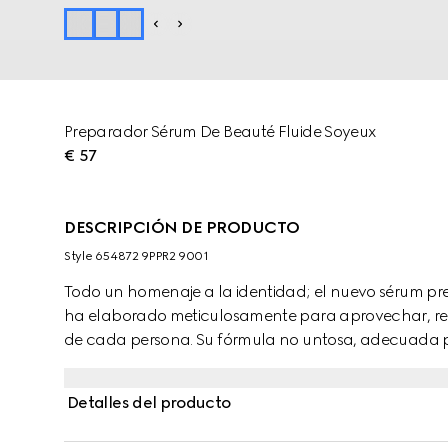
Preparador Sérum De Beauté Fluide Soyeux
€ 57
DESCRIPCIÓN DE PRODUCTO
Style ‎654872 9PPR2 9001
Todo un homenaje a la identidad; el nuevo sérum pr
ha elaborado meticulosamente para aprovechar, resal
de cada persona. Su fórmula no untosa, adecuada par
suavemente sobre la piel para conseguir un tono uni
proporciona un acabado natural con un suave efect
Detalles del producto
ligeros que difuminan las líneas de expresión y los p
como un paso para conseguir un aspecto totalmente