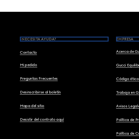
Footer
¿NECESITA AYUDA?
EMPRESA
Acerca de G
Contacto
Mi pedido
Gucci Equili
Preguntas Frecuentes
Código ético
Desinscribirse al boletín
Trabaja en G
Mapa del sitio
Avisos Legal
Desistir del contrato aquí
Política de P
Política de C