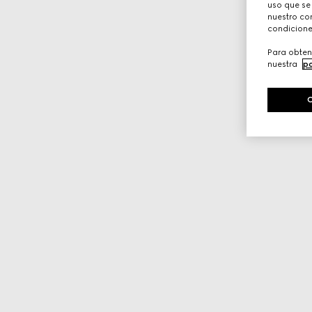
uso que se
nuestro con
condicione
Para obten
nuestra
po