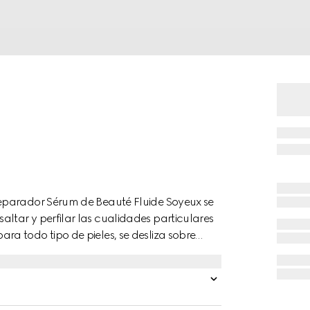
eparador Sérum de Beauté Fluide Soyeux se
tar y perfilar las cualidades particulares
a todo tipo de pieles, se desliza sobre
forme y una tez más tersa, al tiempo que
o de brillo. Impregnado con agentes
oros, este preparador puede usarse solo o
 natural junto con otros productos, como