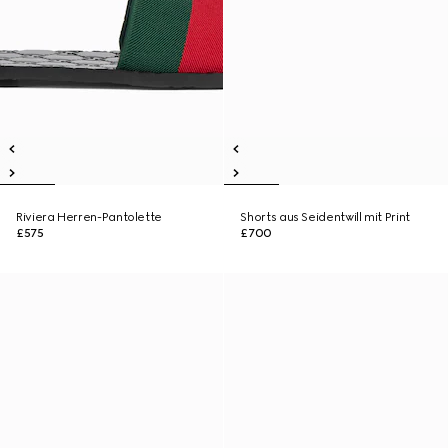
Riviera Herren-Pantolette
Shorts aus Seidentwill mit Print
£575
£700