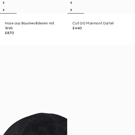
Hose aus Baumwolldenim mit
Cut GG Marmont Gürtel
Web
£440
£870