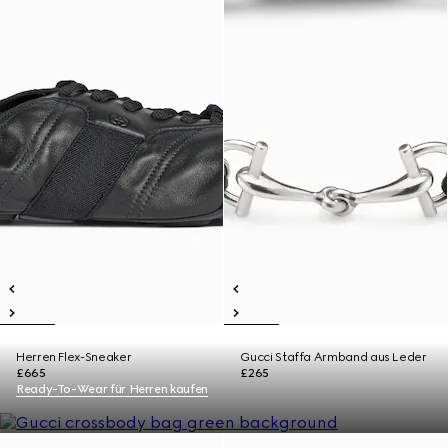
Herren Flex-Sneaker
Gucci Staffa Armband aus Leder
£665
£265
Ready-To-Wear für Herren kaufen