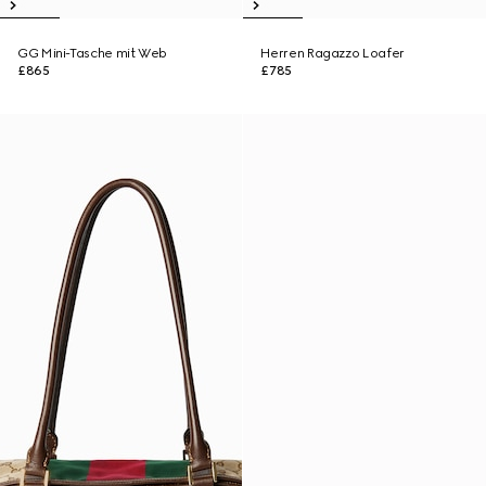
GG Mini-Tasche mit Web
Herren Ragazzo Loafer
£865
£785