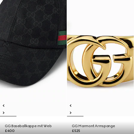
GG Baseballkappe mit Web
GG Marmont Armspange
£400
£525