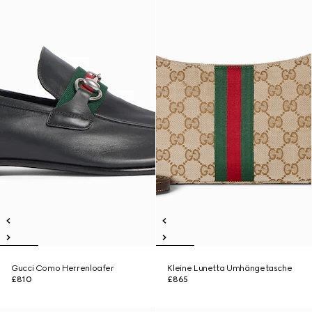
Gucci Como Herrenloafer
Kleine Lunetta Umhängetasche
£810
£865