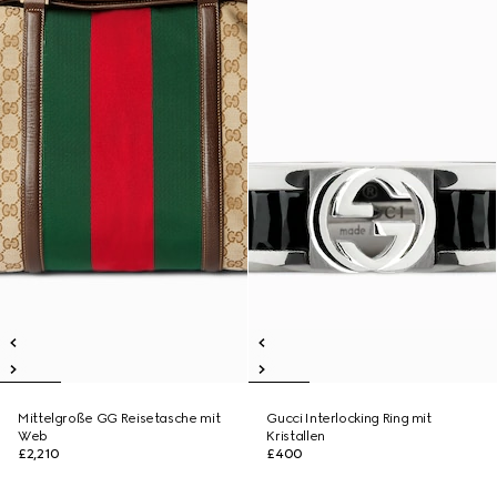
Mittelgroße GG Reisetasche mit
Gucci Interlocking Ring mit
Web
Kristallen
£2,210
£400