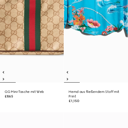
GG Mini-Tasche mit Web
Hemd aus fließendem Stoff mit
£865
Print
£1,150