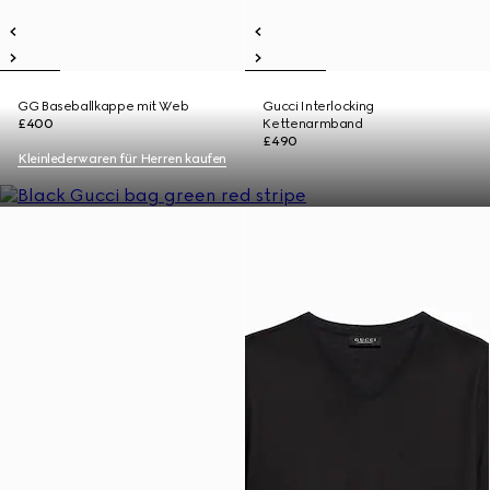
GG Baseballkappe mit Web
Gucci Interlocking
£400
Kettenarmband
£490
Kleinlederwaren für Herren kaufen