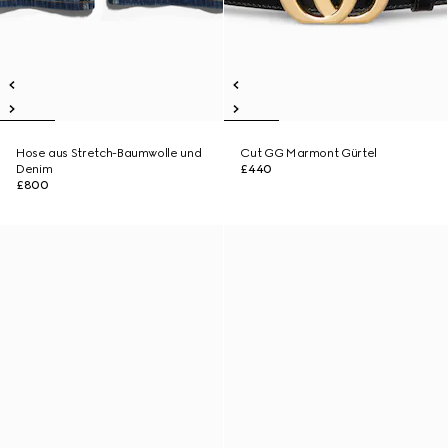
Hose aus Stretch-Baumwolle und
Cut GG Marmont Gürtel
Denim
£440
£800