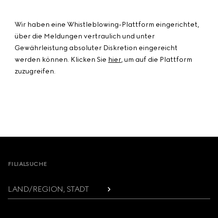
Wir haben eine Whistleblowing-Plattform eingerichtet,
über die Meldungen vertraulich und unter
Gewährleistung absoluter Diskretion eingereicht
werden können. Klicken Sie
hier
, um auf die Plattform
zuzugreifen.
Footer
FILIALSUCHE
LAND/REGION, STADT