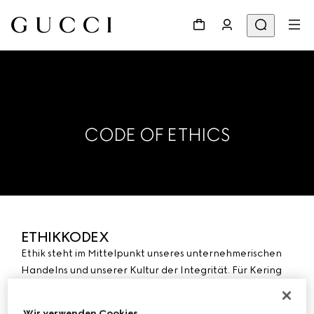
CODE OF ETHICS
ETHIKKODEX
Ethik steht im Mittelpunkt unseres unternehmerischen
Handelns und unserer Kultur der Integrität. Für Kering
ist sie sowohl eine starke moralische Verpflichtung als
auch ein Vertrauensgrundsatz, der für die nachhaltige
Wir verwenden Cookies