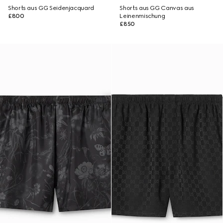
Shorts aus GG Seidenjacquard
Shorts aus GG Canvas aus
£800
Leinenmischung
£850