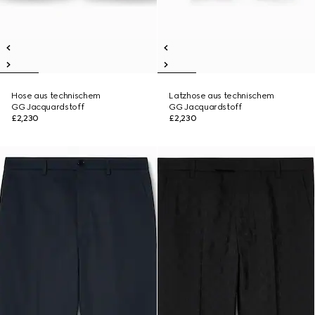
Hose aus technischem
Latzhose aus technischem
GG Jacquardstoff
GG Jacquardstoff
£2,230
£2,230