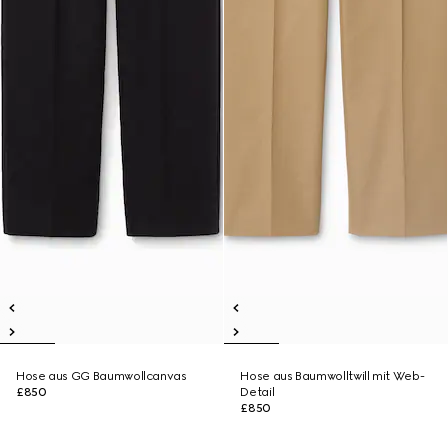
Hose aus GG Baumwollcanvas
Hose aus Baumwolltwill mit Web-
£850
Detail
£850