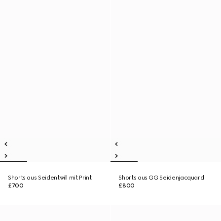
Shorts aus Seidentwill mit Print
Shorts aus GG Seidenjacquard
£700
£800