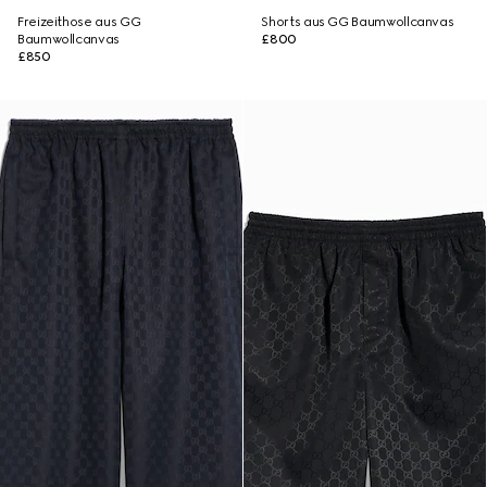
Freizeithose aus GG
Shorts aus GG Baumwollcanvas
Baumwollcanvas
£800
£850