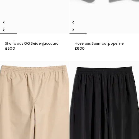
Shorts aus GG Seidenjacquard
Hose aus Baumwollpopeline
£800
£800