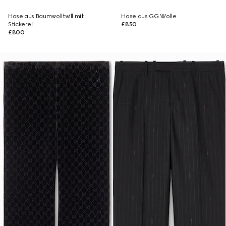
Hose aus Baumwolltwill mit
Hose aus GG Wolle
Stickerei
£850
£800
Runway