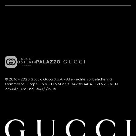
© 2016 - 2025 Guccio Gucci S.p.A. - Alle Rechte vorbehalten. G
Commerce Europe S.p.A. - IT VAT nr 05142860484. LIZENZ SIAE N.
2294/I/1936 und 5647/I/1936