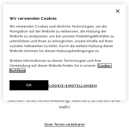
Wir verwenden Cookies
New Bond Street
Wir verwenden Cookies und ähnliche Technologien, um die
Navigation auf der Website zu verbessern, die Nutzung der
Website zu analysieren, uns bei unseren Marketingaktivitäten zu
Sloane Street
unterstützen und Ihnen zu ermöglichen, unsere Inhalte auf Ihren
sozialen Netzwerken zu teilen. Durch die weitere Nutzung dieser
Website stimmen Sie diesen Nutzungsbedingungen zu.
Westfield
Weitere Informationen zu diesen Technologien und ihrer
Verwendung auf dieser Website finden Sie in unserer
Cookie-
Richtlinie
.
OK
In den Gucci Flagship-Stores in der Sloane Street und der 
COOKIE-EINSTELLUNGEN
New Bond Street finden Sie die neueste Auswahl an 
Damen- und Herrenkleidung, Taschen, Schuhen und 
mehr.
Einen Termin vereinbaren