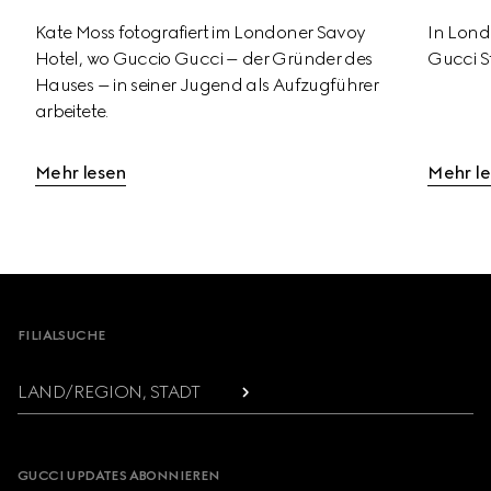
Kate Moss fotografiert im Londoner Savoy 
In Londo
Hotel, wo Guccio Gucci – der Gründer des 
Gucci St
Hauses – in seiner Jugend als Aufzugführer 
arbeitete.
Mehr lesen
Mehr l
Footer
FILIALSUCHE
LAND/REGION, STADT
GUCCI UPDATES ABONNIEREN