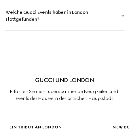
Welche Gucci Events haben in London
stattgefunden?
GUCCI UND LONDON
Erfahren Sie mehr über spannende Neuigkeiten und 
Events des Hauses in der britischen Hauptstadt.
EIN TRIBUT AN LONDON
NEW BO