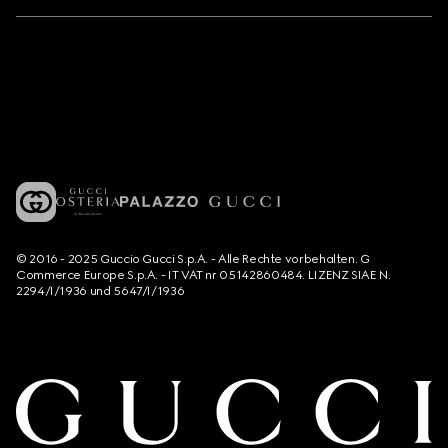
© 2016 - 2025 Guccio Gucci S.p.A. - Alle Rechte vorbehalten. G
Commerce Europe S.p.A. - IT VAT nr 05142860484. LIZENZ SIAE N.
2294/I/1936 und 5647/I/1936