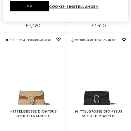
KLEINE DIONYSUS
KLEINE DIONYSUS
OK
COOKIE-EINSTELLUNGEN
SCHULTERTASCHE
SCHULTERTASCHE
£ 1,420
£ 1,420
MIT INITIALEN PERSONALISIEREN
MIT INITIALEN PERSONALISIEREN
MITTELGROSSE DIONYSUS S
MITTELGROSSE DIONYSUS S
CHULTERTASCHE
CHULTERTASCHE