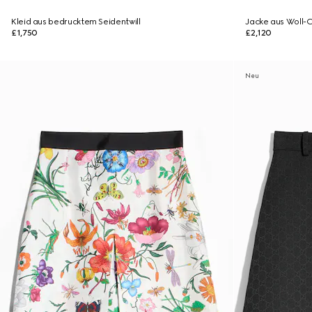
Kleid aus bedrucktem Seidentwill
Jacke aus Woll-
£1,750
£2,120
Neu