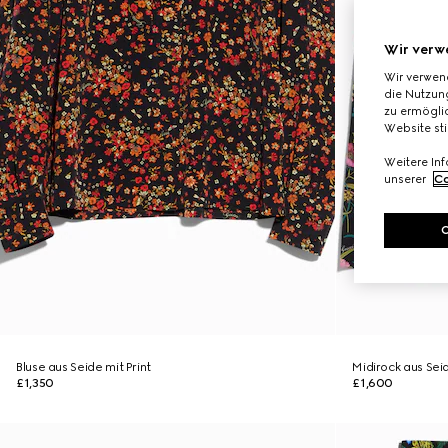
Wir verw
Wir verwen
die Nutzung
zu ermöglic
Website st
Weitere In
unserer
Co
Bluse aus Seide mit Print
Midirock aus Seid
£1,350
£1,600