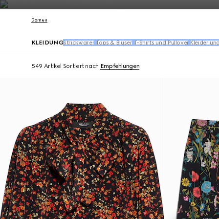
Kontakt
Damen
KLEIDUNG
Strickwaren
Tops & Blusen​
T-Shirts und Pullover
Kleider un
549 Artikel
Sortiert nach
Empfehlungen