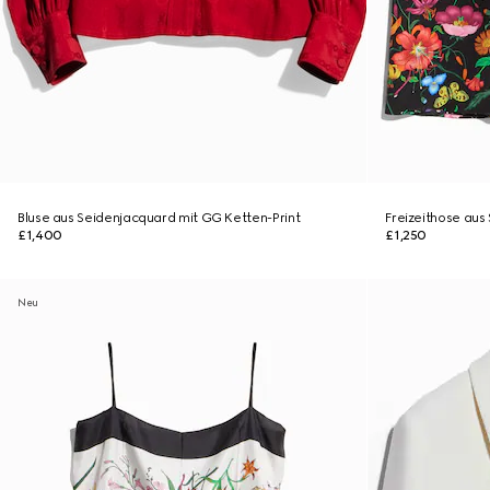
Bluse aus Seidenjacquard mit GG Ketten-Print
Freizeithose aus 
£1,400
£1,250
Neu