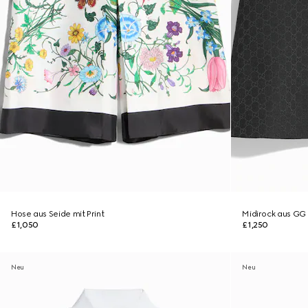
Hose aus Seide mit Print
Midirock aus GG
£1,050
£1,250
Neu
Neu