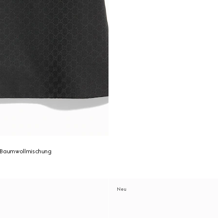
 Baumwollmischung
Neu