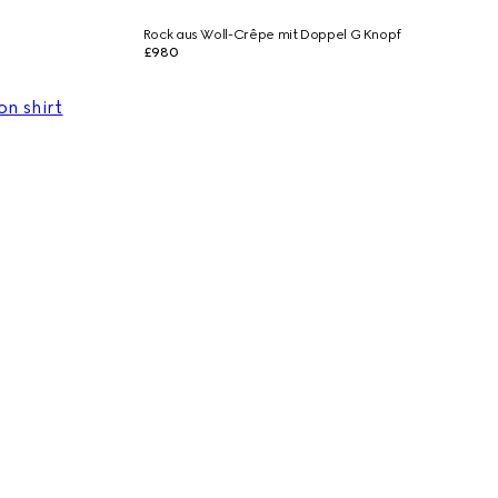
Rock aus Woll-Crêpe mit Doppel G Knopf
£980