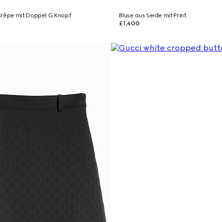
Crêpe mit Doppel G Knopf
Bluse aus Seide mit Print
£1,400