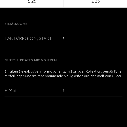
£ 25
£ 25
Footer
FILIALSUCHE
LAND/REGION, STADT
GUCCI UPDATES ABONNIEREN
Erhalten Sie exklusive Informationen zum Start der Kollektion, persönliche
Mitteilungen und weitere spannende Neuigkeiten aus der Welt von Gucci.
E-Mail