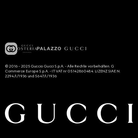
© 2016 - 2025 Guccio Gucci S.p.A. - Alle Rechte vorbehalten. G
Commerce Europe S.p.A. - IT VAT nr 05142860484. LIZENZ SIAE N.
2294/I/1936 und 5647/I/1936