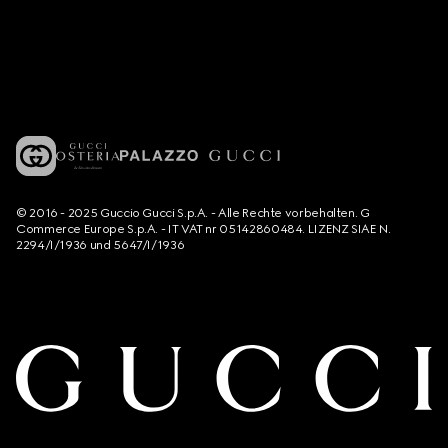
© 2016 - 2025 Guccio Gucci S.p.A. - Alle Rechte vorbehalten. G
Commerce Europe S.p.A. - IT VAT nr 05142860484. LIZENZ SIAE N.
2294/I/1936 und 5647/I/1936