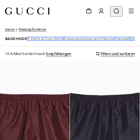
Herren
Kleidung für Herren
BADEMODE
T-Shirts & Polo Shirts
Trainingsanzüge und Pullover
Hemden
Stric
15 Artikel
Sortiert nach
Empfehlungen
Filtern und sortieren