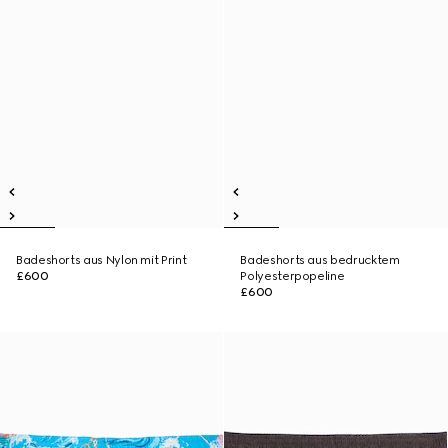
Badeshorts aus Nylon mit Print
Badeshorts aus bedrucktem
£600
Polyesterpopeline
£600