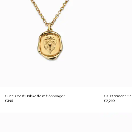
Gucci Crest Halskette mit Anhänger
GG Marmont Chok
£345
£2,210