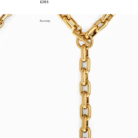
£285
Runway