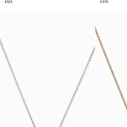
£525
£370