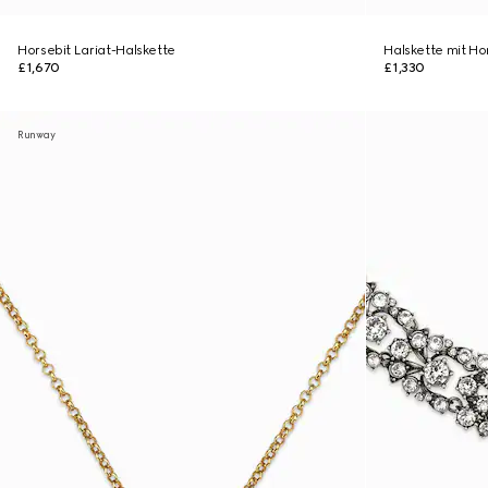
Horsebit Lariat-Halskette
Halskette mit Ho
£1,670
£1,330
Runway