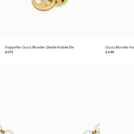
Doppelte Gucci Blondie Gliederhalskette
Gucci Blondie Ha
£575
£495