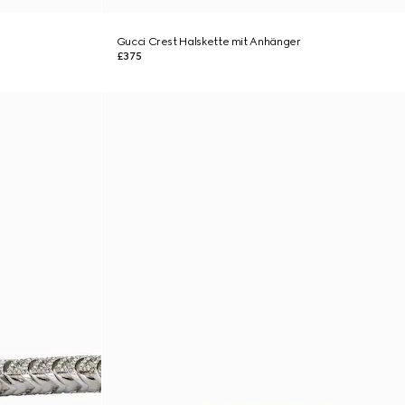
Gucci Crest Halskette mit Anhänger
£375